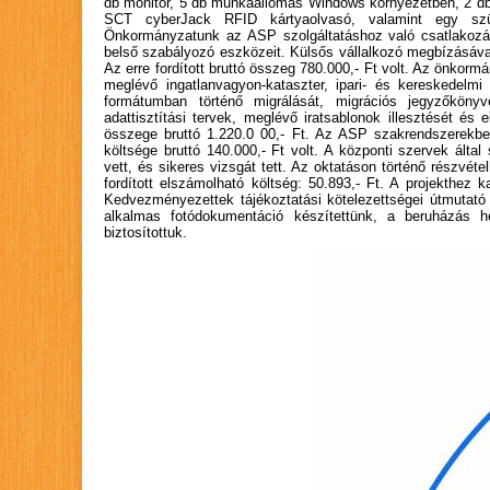
db monitor, 5 db munkaállomás Windows környezetben, 2 db 
SCT cyberJack RFID kártyaolvasó, valamint egy szün
Önkormányzatunk az ASP szolgáltatáshoz való csatlakozás
belső szabályozó eszközeit. Külsős vállalkozó megbízásával 
Az erre fordított bruttó összeg 780.000,- Ft volt. Az önkor
meglévő ingatlanvagyon-kataszter, ipari- és kereskedelm
formátumban történő migrálását, migrációs jegyzőkönyve
adattisztítási tervek, meglévő iratsablonok illesztését és 
összege bruttó 1.220.0 00,- Ft. Az ASP szakrendszerekbe m
költsége bruttó 140.000,- Ft volt. A központi szervek álta
vett, és sikeres vizsgát tett. Az oktatáson történő részvét
fordított elszámolható költség: 50.893,- Ft. A projekthez
Kedvezményezettek tájékoztatási kötelezettségei útmutató 
alkalmas fotódokumentáció készítettünk, a beruházás he
biztosítottuk.