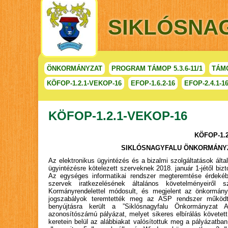
SIKLÓSNA
ÖNKORMÁNYZAT
PROGRAM TÁMOP 5.3.6-11/1
TÁMO
KÖFOP-1.2.1-VEKOP-16
EFOP-1.6.2-16
EFOP-2.4.1-1
KÖFOP-1.2.1-VEKOP-16
KÖFOP-1.2
SIKLÓSNAGYFALU ÖNKORMÁNYZ
Az elektronikus ügyintézés és a bizalmi szolgáltatások álta
ügyintézésre kötelezett szerveknek 2018. január 1-jétől bizt
Az egységes informatikai rendszer megteremtése érdekéb
szervek iratkezelésének általános követelményeiről s
Kormányrendelettel módosult, és megjelent az önkormányz
jogszabályok teremtették meg az ASP rendszer működteté
benyújtásra került a ”Siklósnagyfalu Önkormányzat
azonosítószámú pályázat, melyet sikeres elbírálás követett
keretein belül az alábbiakat valósítottuk meg a pályázatba