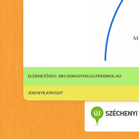
ELÉRHETŐSÉG:
SIKLOSNAGYFALU@FREEMAIL.HU
JOGI NYILATKOZAT